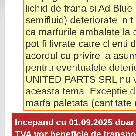
lichid de frana si Ad Blue
semifluid) deteriorate in 
ca marfurile ambalate la 
pot fi livrate catre client
acordul cu privire la asum
pentru eventualele deterio
UNITED PARTS SRL nu va 
aceasta tema. Exceptie d
marfa paletata (cantitat
Incepand cu 01.09.2025 doa
TVA
vor beneficia de transpor