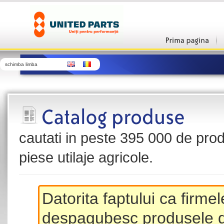
schimba limba
cautati in peste 395 000 de produ
piese utilaje agricole.
Datorita faptului ca firme
despagubesc produsele de 