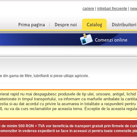
cariere
|
intrebari frecvente
|
new
din gama de filtre, lubrifianti si piese utilaje agricole.
urierat rapid nu mai despagubesc produsele de tip ulei, unsoare, antigel, lichid
deteriorate in timpul transportului, va informam ca marfurile ambalate la cantit
estia si-au dat acordul cu privire la asumarea in totalitate a raspunderii pentru
nu va da curs reclamatiilor pe aceasta tema. Exceptie de la aceasta regula 
e de minim
500 RON + TVA
vor beneficia de transport gratuit prin firmele de curi
omenzilor in vederea expedierii se face in aceeasi zi pentru toate comenzile pl