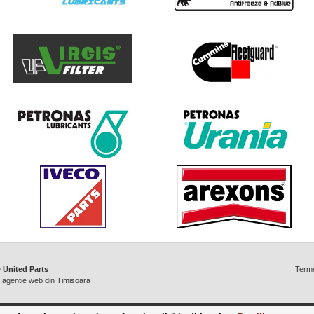
e
United Parts
Termen
/
agentie web din Timisoara