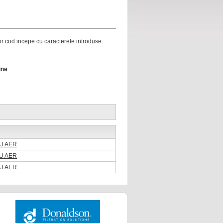
ror cod incepe cu caracterele introduse.
ine
RU AER
RU AER
RU AER