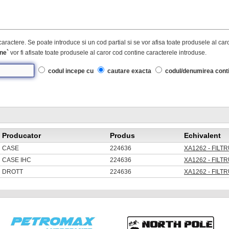
caractere. Se poate introduce si un cod partial si se vor afisa toate produsele al ca
ne`
vor fi afisate toate produsele al caror cod contine caracterele introduse.
codul incepe cu
cautare exacta
codul/denumirea cont
Producator
Produs
Echivalent
CASE
224636
XA1262 - FILT
CASE IHC
224636
XA1262 - FILT
DROTT
224636
XA1262 - FILT