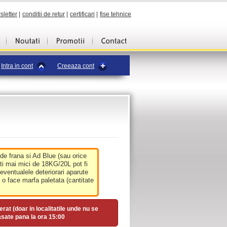
sletter
|
conditii de retur
|
certificari
|
fise tehnice
Intra in cont
Creeaza cont
 de frana si Ad Blue (sau orice
ati mai mici de 18KG/20L pot fi
 eventualele deteriorari aparute
o face marfa paletata (cantitate
erat (doar in localitatile unde nu se
asate pana la ora
15:00