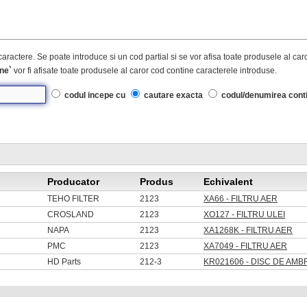
caractere. Se poate introduce si un cod partial si se vor afisa toate produsele al ca
ne`
vor fi afisate toate produsele al caror cod contine caracterele introduse.
codul incepe cu
cautare exacta
codul/denumirea cont
Producator
Produs
Echivalent
TEHO FILTER
2123
XA66 - FILTRU AER
CROSLAND
2123
XO127 - FILTRU ULEI
NAPA
2123
XA1268K - FILTRU AER
PMC
2123
XA7049 - FILTRU AER
HD Parts
212-3
KR021606 - DISC DE AM