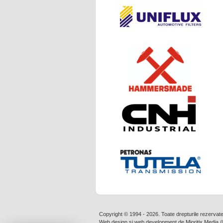
Copyright © 1994 - 2026. Toate drepturile rezervat
Web design
si
web development
de
Mioritix Media
/