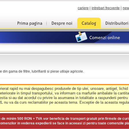
cariere
|
intrebari frecvente
|
new
din gama de filtre, lubrifianti si piese utilaje agricole.
urierat rapid nu mai despagubesc produsele de tip ulei, unsoare, antigel, lichid
deteriorate in timpul transportului, va informam ca marfurile ambalate la cantit
estia si-au dat acordul cu privire la asumarea in totalitate a raspunderii pentru
nu va da curs reclamatiilor pe aceasta tema. Exceptie de la aceasta regula 
e de minim
500 RON + TVA
vor beneficia de transport gratuit prin firmele de curi
omenzilor in vederea expedierii se face in aceeasi zi pentru toate comenzile pl