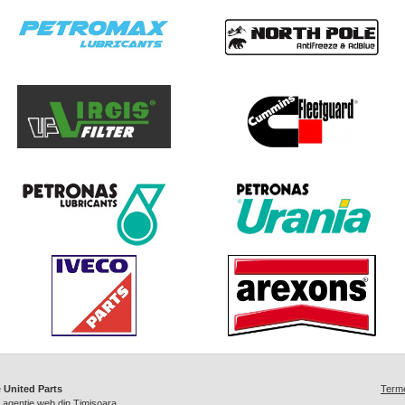
e
United Parts
Termen
/
agentie web din Timisoara