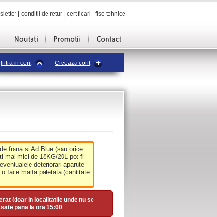
sletter
|
conditii de retur
|
certificari
|
fise tehnice
Intra in cont
Creeaza cont
 de frana si Ad Blue (sau orice
ati mai mici de 18KG/20L pot fi
 eventualele deteriorari aparute
o face marfa paletata (cantitate
erat (doar in localitatile unde nu se
asate pana la ora
15:00