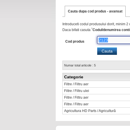
Cauta dupa cod produs - avansat
Introduceti codul produsului dorit, minim 2 
Daca bifati casuta
`Codul/denumirea conti
Cod produs
Numar total articole : 5
Categorie
Filtre / Filtru aer
Filtre / Filtru ulei
Filtre / Filtru aer
Filtre / Filtru aer
Agricultura HD Parts / Agricultură