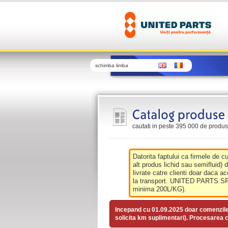
schimba limba
cautati in peste 395 000 de produse 
Datorita faptului ca firmele de c
alt produs lichid sau semifluid) 
livrate catre clienti doar daca ac
la transport. UNITED PARTS SRL 
minima 200L/KG).
Incepand cu 01.09.2025 doar comenzil
solicita km suplimentari). Procesarea c