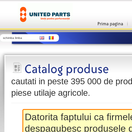
schimba limba
cautati in peste 395 000 de produ
piese utilaje agricole.
Datorita faptului ca firme
despagubesc produsele de 