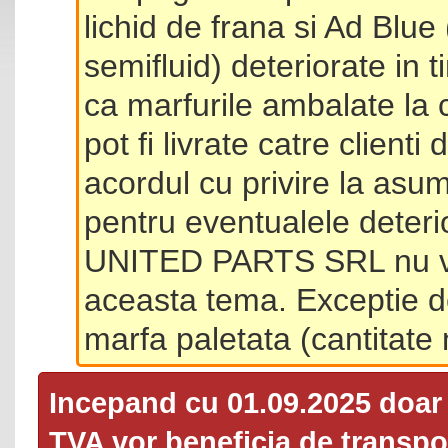
lichid de frana si Ad Blue
semifluid) deteriorate in 
ca marfurile ambalate la 
pot fi livrate catre client
acordul cu privire la asum
pentru eventualele deterio
UNITED PARTS SRL nu va 
aceasta tema. Exceptie d
marfa paletata (cantitat
Incepand cu 01.09.2025 doa
TVA
vor beneficia de transpor