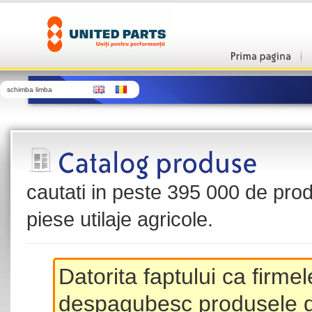
schimba limba
cautati in peste 395 000 de produ
piese utilaje agricole.
Datorita faptului ca firme
despagubesc produsele de 