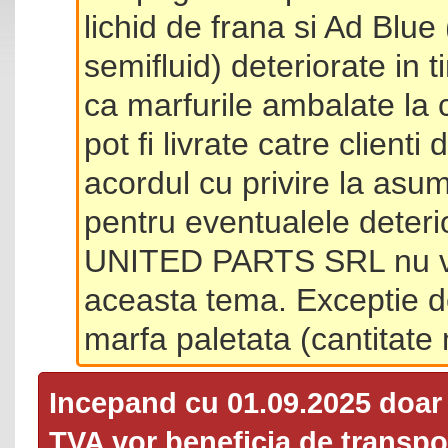
lichid de frana si Ad Blue
semifluid) deteriorate in 
ca marfurile ambalate la 
pot fi livrate catre client
acordul cu privire la asum
pentru eventualele deterio
UNITED PARTS SRL nu va 
aceasta tema. Exceptie d
marfa paletata (cantitat
Incepand cu 01.09.2025 doa
TVA
vor beneficia de transpor