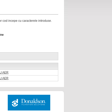
ror cod incepe cu caracterele introduse.
ine
RU AER
RU AER