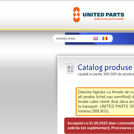
schimba limba
cautati in peste 395 000 de produse 
Datorita faptului ca firmele de c
alt produs lichid sau semifluid) 
livrate catre clienti doar daca ac
la transport. UNITED PARTS SRL 
minima 200L/KG).
Incepand cu 01.09.2025 doar comenzil
solicita km suplimentari). Procesarea c