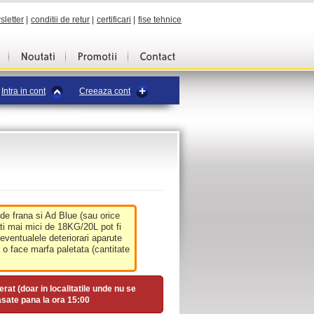
sletter
|
conditii de retur
|
certificari
|
fise tehnice
Intra in cont
Creeaza cont
 de frana si Ad Blue (sau orice
ati mai mici de 18KG/20L pot fi
 eventualele deteriorari aparute
o face marfa paletata (cantitate
erat (doar in localitatile unde nu se
asate pana la ora
15:00