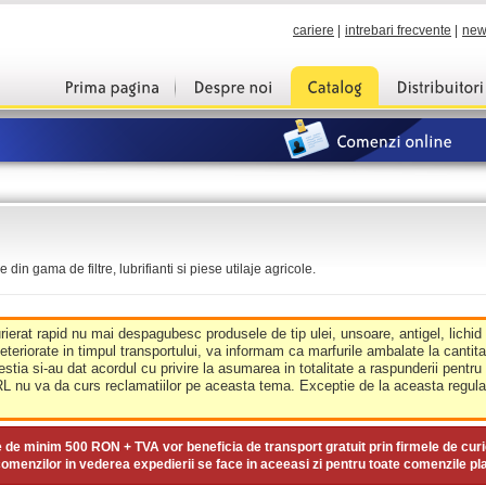
cariere
|
intrebari frecvente
|
new
din gama de filtre, lubrifianti si piese utilaje agricole.
urierat rapid nu mai despagubesc produsele de tip ulei, unsoare, antigel, lichid
deteriorate in timpul transportului, va informam ca marfurile ambalate la cantit
estia si-au dat acordul cu privire la asumarea in totalitate a raspunderii pentru
nu va da curs reclamatiilor pe aceasta tema. Exceptie de la aceasta regula 
e de minim
500 RON + TVA
vor beneficia de transport gratuit prin firmele de curi
omenzilor in vederea expedierii se face in aceeasi zi pentru toate comenzile pl