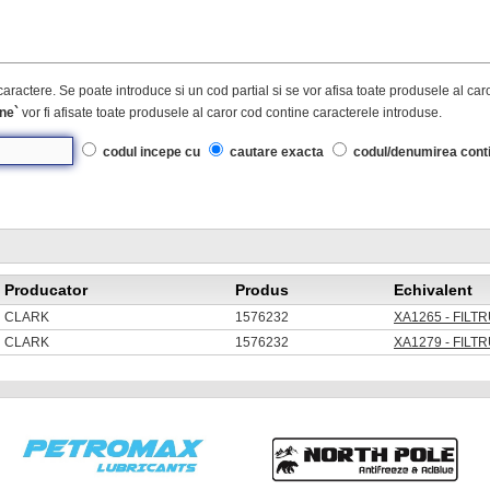
caractere. Se poate introduce si un cod partial si se vor afisa toate produsele al ca
ne`
vor fi afisate toate produsele al caror cod contine caracterele introduse.
codul incepe cu
cautare exacta
codul/denumirea cont
Producator
Produs
Echivalent
CLARK
1576232
XA1265 - FILT
CLARK
1576232
XA1279 - FILT