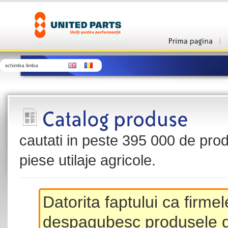
schimba limba
cautati in peste 395 000 de produ
piese utilaje agricole.
Datorita faptului ca firme
despagubesc produsele de 