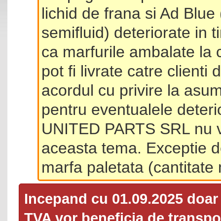
lichid de frana si Ad Blue
semifluid) deteriorate in 
ca marfurile ambalate la 
pot fi livrate catre client
acordul cu privire la asum
pentru eventualele deterio
UNITED PARTS SRL nu va 
aceasta tema. Exceptie d
marfa paletata (cantitat
Incepand cu 01.09.2025 doa
TVA
vor beneficia de transpor