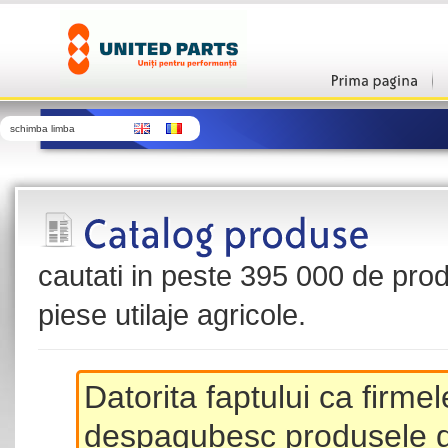
schimba limba
cautati in peste 395 000 de produ
piese utilaje agricole.
Datorita faptului ca firme
despagubesc produsele de 