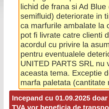
lichid de frana si Ad Blue
semifluid) deteriorate in 
ca marfurile ambalate la 
pot fi livrate catre client
acordul cu privire la asum
pentru eventualele deterio
UNITED PARTS SRL nu va 
aceasta tema. Exceptie d
marfa paletata (cantitat
Incepand cu 01.09.2025 doa
TVA
vor beneficia de transpor