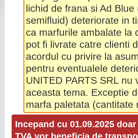
lichid de frana si Ad Blue
semifluid) deteriorate in 
ca marfurile ambalate la 
pot fi livrate catre client
acordul cu privire la asum
pentru eventualele deterio
UNITED PARTS SRL nu va 
aceasta tema. Exceptie d
marfa paletata (cantitat
Incepand cu 01.09.2025 doa
TVA
vor beneficia de transpor