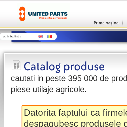
schimba limba
cautati in peste 395 000 de produ
piese utilaje agricole.
Datorita faptului ca firme
despagubesc produsele de 