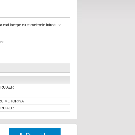
ror cod incepe cu caracterele introduse.
ine
LTRU AER
TRU MOTORINA
LTRU AER