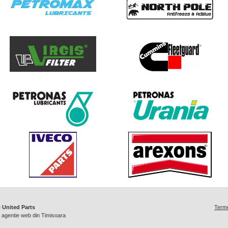
e
United Parts
Termen
/
agentie web din Timisoara