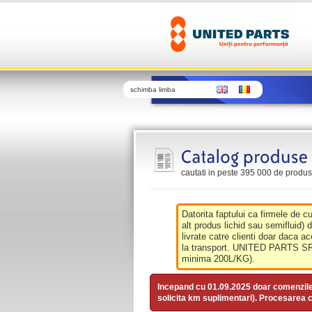
schimba limba
cautati in peste 395 000 de produse 
Datorita faptului ca firmele de c
alt produs lichid sau semifluid) 
livrate catre clienti doar daca ac
la transport. UNITED PARTS SRL 
minima 200L/KG).
Incepand cu 01.09.2025 doar comenzil
solicita km suplimentari). Procesarea c