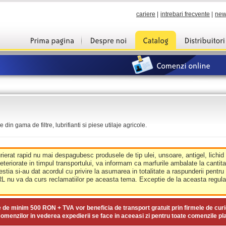
cariere
|
intrebari frecvente
|
new
din gama de filtre, lubrifianti si piese utilaje agricole.
urierat rapid nu mai despagubesc produsele de tip ulei, unsoare, antigel, lichid
deteriorate in timpul transportului, va informam ca marfurile ambalate la cantit
estia si-au dat acordul cu privire la asumarea in totalitate a raspunderii pentru
nu va da curs reclamatiilor pe aceasta tema. Exceptie de la aceasta regula 
e de minim
500 RON + TVA
vor beneficia de transport gratuit prin firmele de curi
omenzilor in vederea expedierii se face in aceeasi zi pentru toate comenzile pl