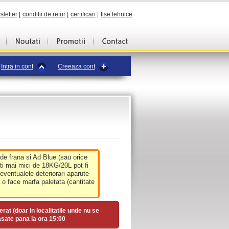
sletter
|
conditii de retur
|
certificari
|
fise tehnice
Intra in cont
Creeaza cont
 de frana si Ad Blue (sau orice
ati mai mici de 18KG/20L pot fi
 eventualele deteriorari aparute
o face marfa paletata (cantitate
erat (doar in localitatile unde nu se
asate pana la ora
15:00