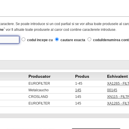
caractere. Se poate introduce si un cod partial si se vor afisa toate produsele al ca
ne`
vor fi afisate toate produsele al caror cod contine caracterele introduse.
codul incepe cu
cautare exacta
codul/denumirea cont
Producator
Produs
Echivalent
EUROFILTER
1-45
XA1265 - FI
Metalcaucho
145
00145
CROSLAND
145
XN115 - FIL
EUROFILTER
145
XA1265 - FI