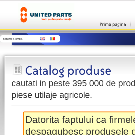
schimba limba
cautati in peste 395 000 de produ
piese utilaje agricole.
Datorita faptului ca firme
despagubesc produsele de 