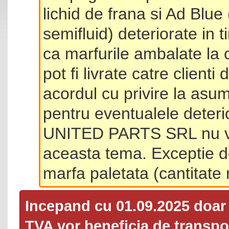
lichid de frana si Ad Blue
semifluid) deteriorate in 
ca marfurile ambalate la 
pot fi livrate catre client
acordul cu privire la asum
pentru eventualele deterio
UNITED PARTS SRL nu va 
aceasta tema. Exceptie d
marfa paletata (cantitat
Incepand cu 01.09.2025 doa
TVA
vor beneficia de transpor