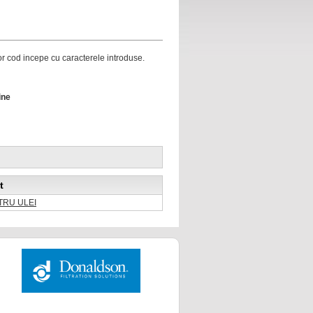
ror cod incepe cu caracterele introduse.
ine
t
LTRU ULEI