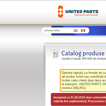
schimba limba
cautati in peste 395 000 de produse 
Datorita faptului ca firmele de c
alt produs lichid sau semifluid) 
livrate catre clienti doar daca ac
la transport. UNITED PARTS SRL 
minima 200L/KG).
Incepand cu 01.09.2025 doar comenzil
solicita km suplimentari). Procesarea c