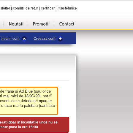
sletter
|
conditii de retur
|
certificari
|
fise tehnice
Intra in cont
Creeaza cont
 de frana si Ad Blue (sau orice
ati mai mici de 18KG/20L pot fi
 eventualele deteriorari aparute
o face marfa paletata (cantitate
erat (doar in localitatile unde nu se
asate pana la ora
15:00