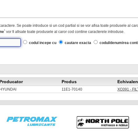
caractere. Se poate introduce si un cod partial si se vor afisa toate produsele al ca
ne`
vor fi afisate toate produsele al caror cod contine caracterele introduse.
codul incepe cu
cautare exacta
codul/denumirea cont
Producator
Produs
Echivalen
HYUNDAI
11E1-70140
XO391 - FI