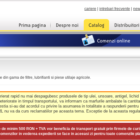
cariere
|
intrebari frecvente
|
new
din gama de filtre, lubrifianti si piese utilaje agricole.
urierat rapid nu mai despagubesc produsele de tip ulei, unsoare, antigel, lichid
deteriorate in timpul transportului, va informam ca marfurile ambalate la cantit
estia si-au dat acordul cu privire la asumarea in totalitate a raspunderii pentru
nu va da curs reclamatiilor pe aceasta tema. Exceptie de la aceasta regula 
e de minim
500 RON + TVA
vor beneficia de transport gratuit prin firmele de curi
omenzilor in vederea expedierii se face in aceeasi zi pentru toate comenzile pl