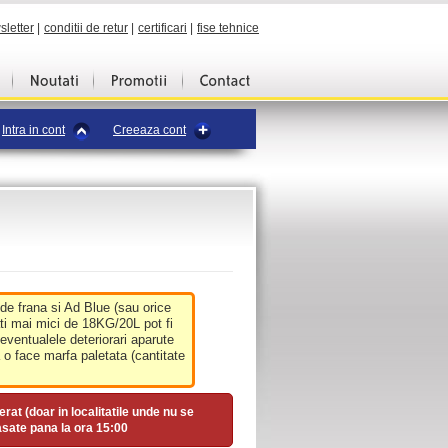
sletter
|
conditii de retur
|
certificari
|
fise tehnice
Intra in cont
Creeaza cont
 de frana si Ad Blue (sau orice
ati mai mici de 18KG/20L pot fi
 eventualele deteriorari aparute
o face marfa paletata (cantitate
erat (doar in localitatile unde nu se
asate pana la ora
15:00