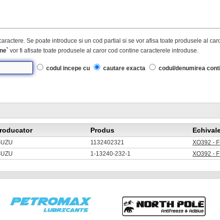
caractere. Se poate introduce si un cod partial si se vor afisa toate produsele al ca
ne`
vor fi afisate toate produsele al caror cod contine caracterele introduse.
codul incepe cu
cautare exacta
codul/denumirea cont
roducator
Produs
Echival
SUZU
1132402321
XO392 - 
SUZU
1-13240-232-1
XO392 - 