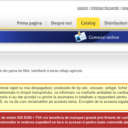
cariere
|
intrebari frecvente
|
new
din gama de filtre, lubrifianti si piese utilaje agricole.
urierat rapid nu mai despagubesc produsele de tip ulei, unsoare, antigel, lichid
deteriorate in timpul transportului, va informam ca marfurile ambalate la cantit
estia si-au dat acordul cu privire la asumarea in totalitate a raspunderii pentru
nu va da curs reclamatiilor pe aceasta tema. Exceptie de la aceasta regula 
e de minim
500 RON + TVA
vor beneficia de transport gratuit prin firmele de curi
omenzilor in vederea expedierii se face in aceeasi zi pentru toate comenzile pl