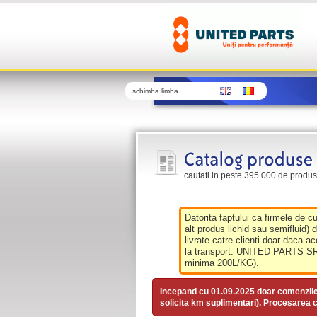
schimba limba
cautati in peste 395 000 de produse 
Datorita faptului ca firmele de c
alt produs lichid sau semifluid) 
livrate catre clienti doar daca ac
la transport. UNITED PARTS SRL 
minima 200L/KG).
Incepand cu 01.09.2025 doar comenzil
solicita km suplimentari). Procesarea c