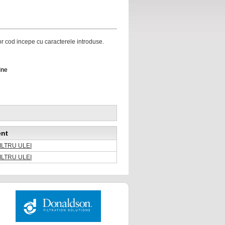
ror cod incepe cu caracterele introduse.
ine
ent
FILTRU ULEI
FILTRU ULEI