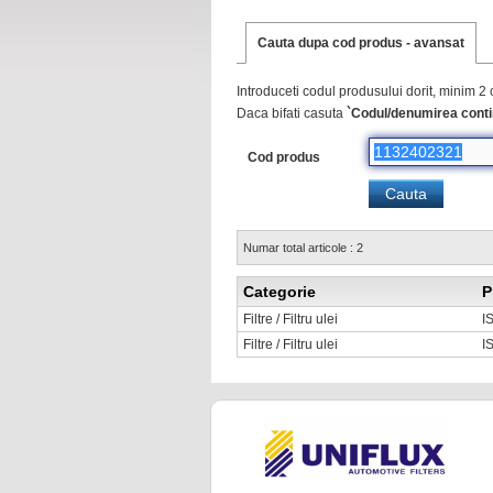
Cauta dupa cod produs - avansat
Introduceti codul produsului dorit, minim 2 
Daca bifati casuta
`Codul/denumirea conti
Cod produs
Numar total articole : 2
Categorie
P
Filtre / Filtru ulei
I
Filtre / Filtru ulei
I