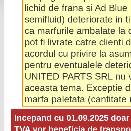
lichid de frana si Ad Blue
semifluid) deteriorate in 
ca marfurile ambalate la 
pot fi livrate catre client
acordul cu privire la asum
pentru eventualele deterio
UNITED PARTS SRL nu va 
aceasta tema. Exceptie d
marfa paletata (cantitat
Incepand cu 01.09.2025 doa
TVA
vor beneficia de transpor