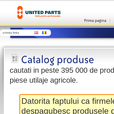
schimba limba
cautati in peste 395 000 de produ
piese utilaje agricole.
Datorita faptului ca firme
despagubesc produsele de 