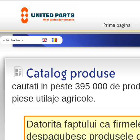
schimba limba
cautati in peste 395 000 de produ
piese utilaje agricole.
Datorita faptului ca firme
despagubesc produsele de 