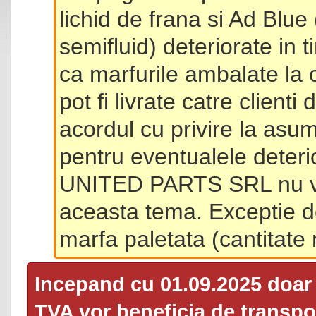
lichid de frana si Ad Blue
semifluid) deteriorate in 
ca marfurile ambalate la 
pot fi livrate catre client
acordul cu privire la asum
pentru eventualele deterio
UNITED PARTS SRL nu va 
aceasta tema. Exceptie d
marfa paletata (cantitat
Incepand cu 01.09.2025 doa
TVA
vor beneficia de transpor