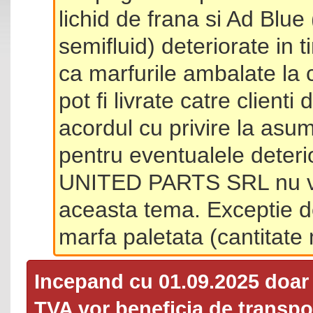
lichid de frana si Ad Blue
semifluid) deteriorate in 
ca marfurile ambalate la 
pot fi livrate catre client
acordul cu privire la asum
pentru eventualele deterio
UNITED PARTS SRL nu va 
aceasta tema. Exceptie d
marfa paletata (cantitat
Incepand cu 01.09.2025 doa
TVA
vor beneficia de transpor