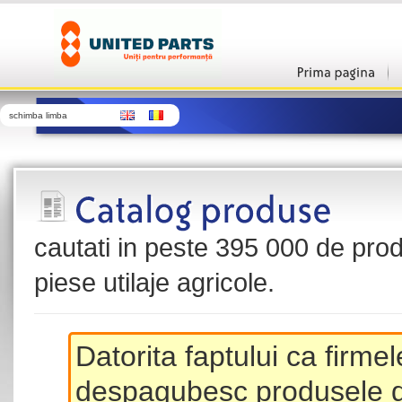
schimba limba
cautati in peste 395 000 de produ
piese utilaje agricole.
Datorita faptului ca firme
despagubesc produsele de 