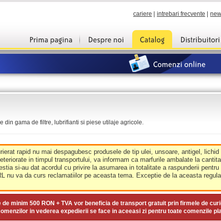
cariere
|
intrebari frecvente
|
new
din gama de filtre, lubrifianti si piese utilaje agricole.
urierat rapid nu mai despagubesc produsele de tip ulei, unsoare, antigel, lichid
deteriorate in timpul transportului, va informam ca marfurile ambalate la cantit
estia si-au dat acordul cu privire la asumarea in totalitate a raspunderii pentru
nu va da curs reclamatiilor pe aceasta tema. Exceptie de la aceasta regula 
e de minim
500 RON + TVA
vor beneficia de transport gratuit prin firmele de curi
omenzilor in vederea expedierii se face in aceeasi zi pentru toate comenzile pl