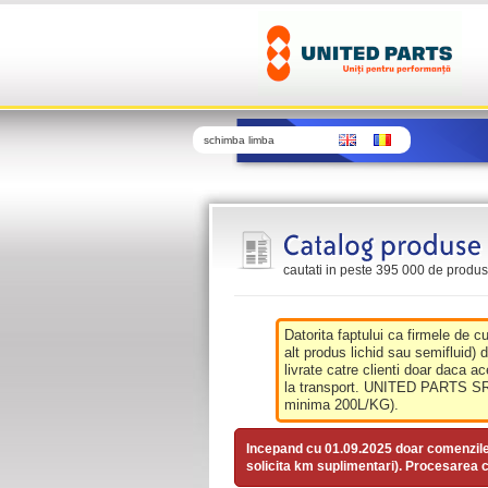
schimba limba
cautati in peste 395 000 de produse 
Datorita faptului ca firmele de c
alt produs lichid sau semifluid) 
livrate catre clienti doar daca ac
la transport. UNITED PARTS SRL 
minima 200L/KG).
Incepand cu 01.09.2025 doar comenzil
solicita km suplimentari). Procesarea c