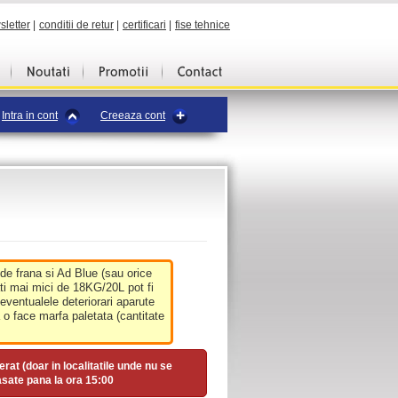
sletter
|
conditii de retur
|
certificari
|
fise tehnice
Intra in cont
Creeaza cont
 de frana si Ad Blue (sau orice
ati mai mici de 18KG/20L pot fi
 eventualele deteriorari aparute
o face marfa paletata (cantitate
erat (doar in localitatile unde nu se
asate pana la ora
15:00