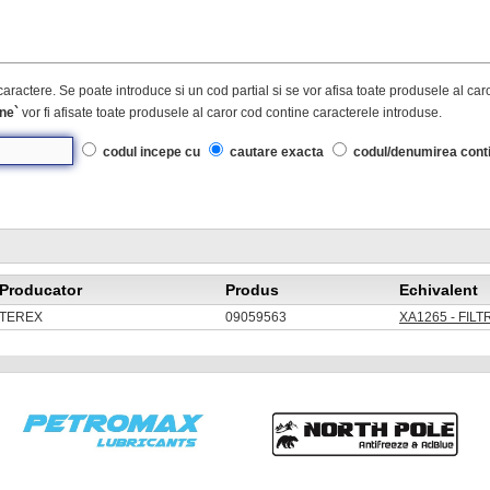
caractere. Se poate introduce si un cod partial si se vor afisa toate produsele al ca
ne`
vor fi afisate toate produsele al caror cod contine caracterele introduse.
codul incepe cu
cautare exacta
codul/denumirea cont
Producator
Produs
Echivalent
TEREX
09059563
XA1265 - FIL