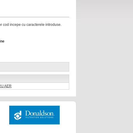
ror cod incepe cu caracterele introduse.
ine
TRU AER