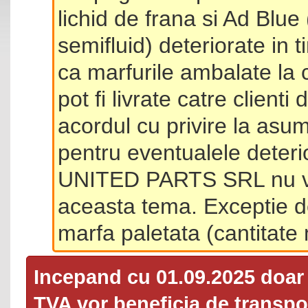
lichid de frana si Ad Blue
semifluid) deteriorate in 
ca marfurile ambalate la 
pot fi livrate catre client
acordul cu privire la asum
pentru eventualele deterio
UNITED PARTS SRL nu va 
aceasta tema. Exceptie d
marfa paletata (cantitat
Incepand cu 01.09.2025 doa
TVA
vor beneficia de transpor