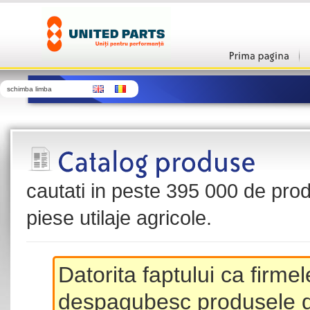
schimba limba
cautati in peste 395 000 de produ
piese utilaje agricole.
Datorita faptului ca firme
despagubesc produsele de 