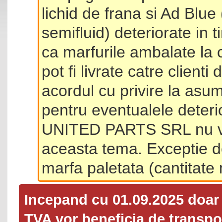
lichid de frana si Ad Blue
semifluid) deteriorate in 
ca marfurile ambalate la 
pot fi livrate catre client
acordul cu privire la asum
pentru eventualele deterio
UNITED PARTS SRL nu va 
aceasta tema. Exceptie d
marfa paletata (cantitat
Incepand cu 01.09.2025 doa
TVA
vor beneficia de transpor