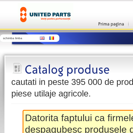
schimba limba
cautati in peste 395 000 de produ
piese utilaje agricole.
Datorita faptului ca firme
despagubesc produsele de 